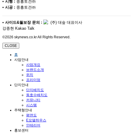
•
시행 :
중흥토건㈜
•
시공 :
중흥토건㈜
•
사이드&월보장 문의 :
(주) 대숲 대표이사
강종현 Kakao Talk
©2026 skynews.co.kr All Rights Reserved.
CLOSE
홈
사업안내
사업개요
브랜드소개
위치
프리미엄
단지안내
단지배치도
동호수배치도
커뮤니티
시스템
주택형안내
평면도
E모델하우스
인테리어
홍보센터