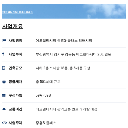
에코델타시티 중흥S클래스
사업개요
사업명칭
에코델타시티 중흥S-클래스 리버시티
사업부지
부산광역시 강서구 강동동 에코델타시티 2BL 일원
건축규모
지하 2층 ~ 지상 18층, 총 6개동 구성
공급세대
총 501세대 규모
구성타입
59A · 59B
교통여건
에코델타시티 광역교통 인프라 개발 예정
사업주체
중흥S-클래스