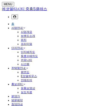
MENU
에코델타시티 중흥S클래스
홈
사업안내
사업개요
브랜드소개
위치
프리미엄
단지안내
단지배치도
동호수배치도
커뮤니티
시스템
주택형안내
평면도
E모델하우스
인테리어
홍보센터
유튜브영상
보도자료
분양가
방문예약
청약안내