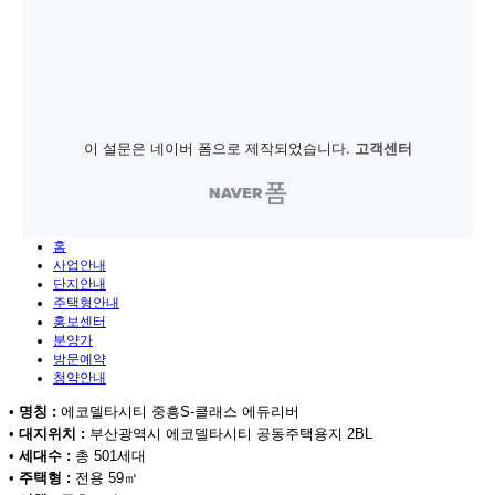
홈
사업안내
단지안내
주택형안내
홍보센터
분양가
방문예약
청약안내
•
명칭 :
에코델타시티 중흥S-클래스 에듀리버
•
대지위치 :
부산광역시 에코델타시티 공동주택용지 2BL
•
세대수 :
총 501세대
•
주택형 :
전용 59㎡