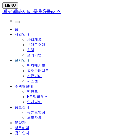
MENU
에코델타시티 중흥S클래스
홈
사업안내
사업개요
브랜드소개
위치
프리미엄
단지안내
단지배치도
동호수배치도
커뮤니티
시스템
주택형안내
평면도
E모델하우스
인테리어
홍보센터
유튜브영상
보도자료
분양가
방문예약
청약안내