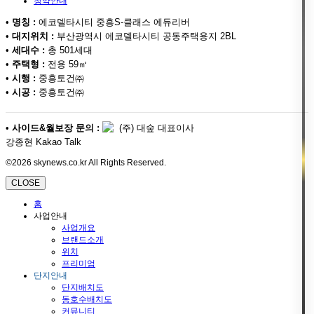
청약안내
•
명칭 :
에코델타시티 중흥S-클래스 에듀리버
•
대지위치 :
부산광역시 에코델타시티 공동주택용지 2BL
•
세대수 :
총 501세대
•
주택형 :
전용 59㎡
•
시행 :
중흥토건㈜
•
시공 :
중흥토건㈜
•
사이드&월보장 문의 :
(주) 대숲 대표이사
강종현 Kakao Talk
©2026 skynews.co.kr All Rights Reserved.
CLOSE
홈
사업안내
사업개요
브랜드소개
위치
프리미엄
단지안내
단지배치도
동호수배치도
커뮤니티