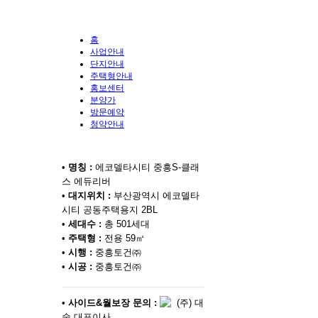
홈
사업안내
단지안내
주택형안내
홍보센터
분양가
방문예약
청약안내
•
명칭 :
에코델타시티 중흥S-클래
스 에듀리버
•
대지위치 :
부산광역시 에코델타
시티 공동주택용지 2BL
•
세대수 :
총 501세대
•
주택형 :
전용 59㎡
•
시행 :
중흥토건㈜
•
시공 :
중흥토건㈜
•
사이드&월보장 문의 :
(주) 대
숲 대표이사