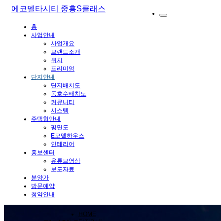
에코델타시티 중흥S클래스
홈
사업안내
사업개요
브랜드소개
위치
프리미엄
단지안내
단지배치도
동호수배치도
커뮤니티
시스템
주택형안내
평면도
E모델하우스
인테리어
홍보센터
유튜브영상
보도자료
분양가
방문예약
청약안내
HOME