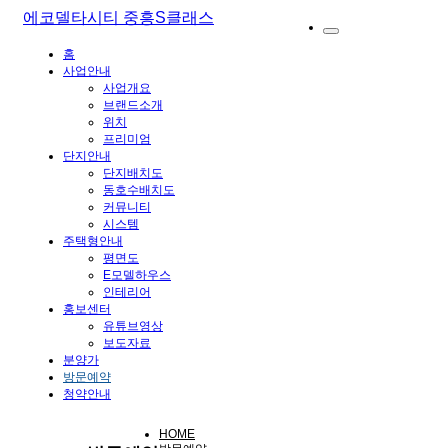
에코델타시티 중흥S클래스
홈
사업안내
사업개요
브랜드소개
위치
프리미엄
단지안내
단지배치도
동호수배치도
커뮤니티
시스템
주택형안내
평면도
E모델하우스
인테리어
홍보센터
유튜브영상
보도자료
분양가
방문예약
청약안내
HOME