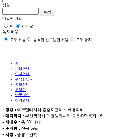
생일
메일링 가입
예
아니오
쪽지 허용
모두 허용
등록된 친구들만 허용
모두 금지
홈
사업안내
단지안내
주택형안내
홍보센터
분양가
방문예약
청약안내
•
명칭 :
에코델타시티 중흥S-클래스 에듀리버
•
대지위치 :
부산광역시 에코델타시티 공동주택용지 2BL
•
세대수 :
총 501세대
•
주택형 :
전용 59㎡
•
시행 :
중흥토건㈜