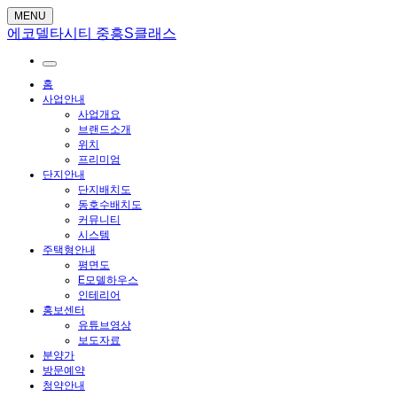
MENU
에코델타시티 중흥S클래스
홈
사업안내
사업개요
브랜드소개
위치
프리미엄
단지안내
단지배치도
동호수배치도
커뮤니티
시스템
주택형안내
평면도
E모델하우스
인테리어
홍보센터
유튜브영상
보도자료
분양가
방문예약
청약안내