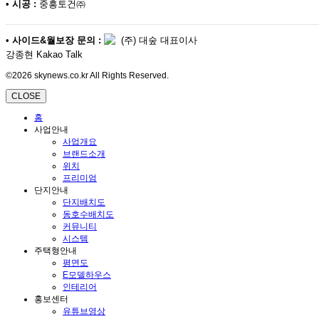
•
시공 :
중흥토건㈜
•
사이드&월보장 문의 :
(주) 대숲 대표이사
강종현 Kakao Talk
©2026 skynews.co.kr All Rights Reserved.
CLOSE
홈
사업안내
사업개요
브랜드소개
위치
프리미엄
단지안내
단지배치도
동호수배치도
커뮤니티
시스템
주택형안내
평면도
E모델하우스
인테리어
홍보센터
유튜브영상