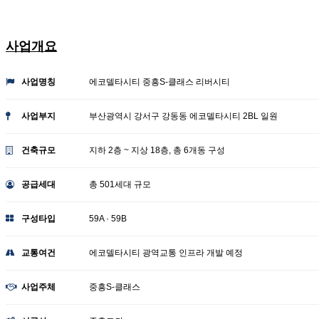
에코델타시티 중흥S클래스
사업개요
사업명칭
에코델타시티 중흥S-클래스 리버시티
사업부지
부산광역시 강서구 강동동 에코델타시티 2BL 일원
건축규모
지하 2층 ~ 지상 18층, 총 6개동 구성
공급세대
총 501세대 규모
구성타입
59A · 59B
교통여건
에코델타시티 광역교통 인프라 개발 예정
사업주체
중흥S-클래스