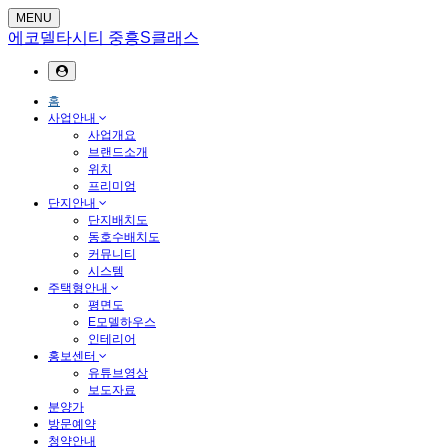
MENU
에코델타시티 중흥S클래스
홈
사업안내
사업개요
브랜드소개
위치
프리미엄
단지안내
단지배치도
동호수배치도
커뮤니티
시스템
주택형안내
평면도
E모델하우스
인테리어
홍보센터
유튜브영상
보도자료
분양가
방문예약
청약안내