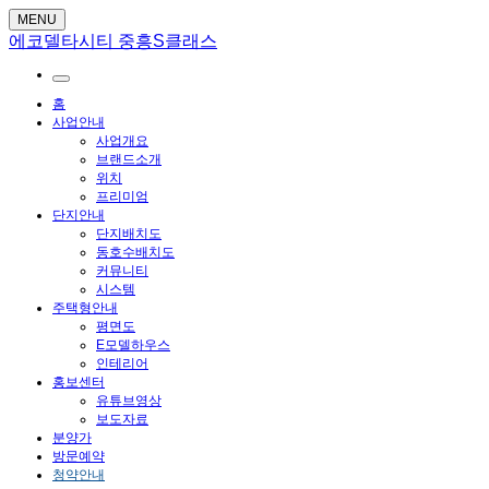
MENU
에코델타시티 중흥S클래스
홈
사업안내
사업개요
브랜드소개
위치
프리미엄
단지안내
단지배치도
동호수배치도
커뮤니티
시스템
주택형안내
평면도
E모델하우스
인테리어
홍보센터
유튜브영상
보도자료
분양가
방문예약
청약안내