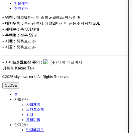
방문예약
청약안내
•
명칭 :
에코델타시티 중흥S-클래스 에듀리버
•
대지위치 :
부산광역시 에코델타시티 공동주택용지 2BL
•
세대수 :
총 501세대
•
주택형 :
전용 59㎡
•
시행 :
중흥토건㈜
•
시공 :
중흥토건㈜
•
사이드&월보장 문의 :
(주) 대숲 대표이사
강종현 Kakao Talk
©2026 skynews.co.kr All Rights Reserved.
CLOSE
홈
사업안내
사업개요
브랜드소개
위치
프리미엄
단지안내
단지배치도