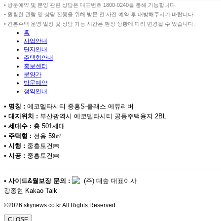
• 방문예약 및 분양 관련 상담은 대표번호 1800-0240을 통해 가능합니다.
• 원활한 관람 및 상담 진행을 위해 방문 전 사전 예약 후 내방해주시기 바랍니다.
• 견본주택 운영 일정 및 상담 가능 시간은 현장 상황에 따라 변경될 수 있습니다.
홈
사업안내
단지안내
주택형안내
홍보센터
분양가
방문예약
청약안내
•
명칭 :
에코델타시티 중흥S-클래스 에듀리버
•
대지위치 :
부산광역시 에코델타시티 공동주택용지 2BL
•
세대수 :
총 501세대
•
주택형 :
전용 59㎡
•
시행 :
중흥토건㈜
•
시공 :
중흥토건㈜
•
사이드&월보장 문의 :
(주) 대숲 대표이사
강종현 Kakao Talk
©2026 skynews.co.kr All Rights Reserved.
CLOSE