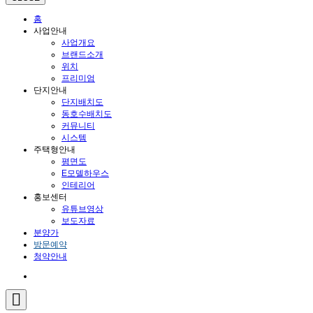
홈
사업안내
사업개요
브랜드소개
위치
프리미엄
단지안내
단지배치도
동호수배치도
커뮤니티
시스템
주택형안내
평면도
E모델하우스
인테리어
홍보센터
유튜브영상
보도자료
분양가
방문예약
청약안내