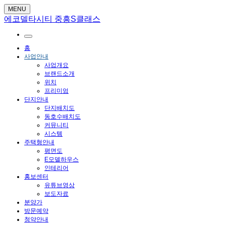
MENU
에코델타시티 중흥S클래스
홈
사업안내
사업개요
브랜드소개
위치
프리미엄
단지안내
단지배치도
동호수배치도
커뮤니티
시스템
주택형안내
평면도
E모델하우스
인테리어
홍보센터
유튜브영상
보도자료
분양가
방문예약
청약안내