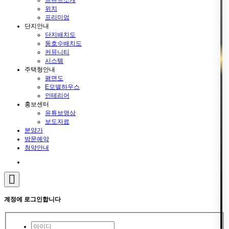
위치
프리미엄
단지안내
단지배치도
동호수배치도
커뮤니티
시스템
주택형안내
평면도
E모델하우스
인테리어
홍보센터
유튜브영상
보도자료
분양가
방문예약
청약안내
계정에 로그인합니다