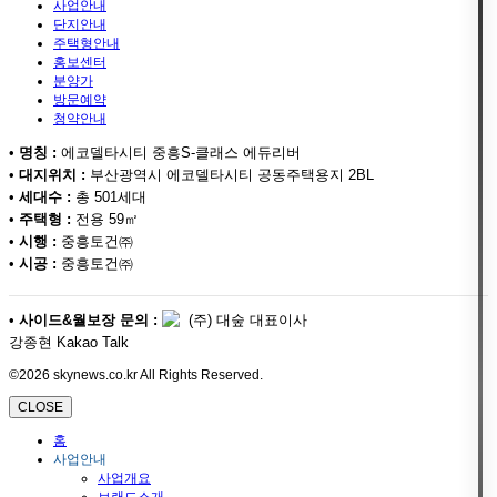
사업안내
단지안내
주택형안내
홍보센터
분양가
방문예약
청약안내
•
명칭 :
에코델타시티 중흥S-클래스 에듀리버
•
대지위치 :
부산광역시 에코델타시티 공동주택용지 2BL
•
세대수 :
총 501세대
•
주택형 :
전용 59㎡
•
시행 :
중흥토건㈜
•
시공 :
중흥토건㈜
•
사이드&월보장 문의 :
(주) 대숲 대표이사
강종현 Kakao Talk
©2026 skynews.co.kr All Rights Reserved.
CLOSE
홈
사업안내
사업개요
브랜드소개