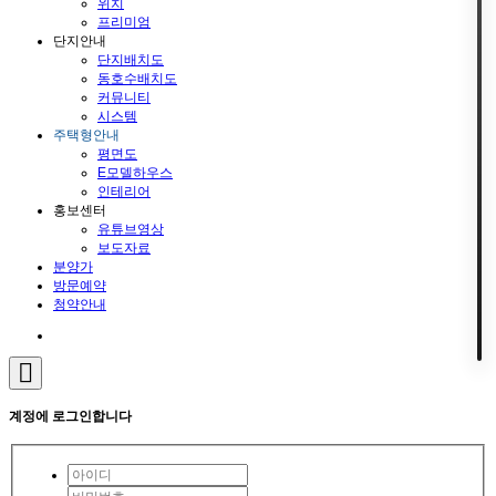
위치
프리미엄
단지안내
단지배치도
동호수배치도
커뮤니티
시스템
주택형안내
평면도
E모델하우스
인테리어
홍보센터
유튜브영상
보도자료
분양가
방문예약
청약안내
계정에 로그인합니다