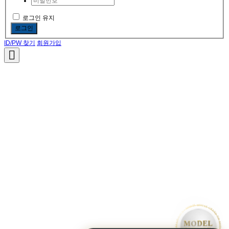
로그인 유지
로그인
ID/PW 찾기
회원가입
• MODEL HOUSE GRAND OPEN • MODEL HOUSE GRAND OPEN • MODEL HOUSE GRAND OPEN •
MODEL