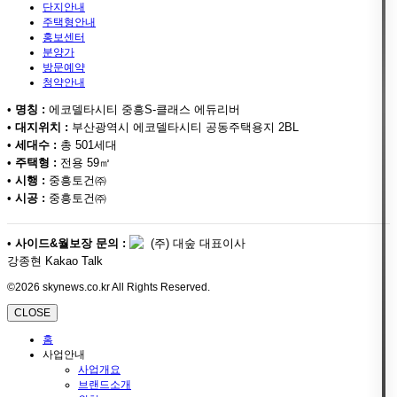
단지안내
주택형안내
홍보센터
분양가
방문예약
청약안내
•
명칭 :
에코델타시티 중흥S-클래스 에듀리버
•
대지위치 :
부산광역시 에코델타시티 공동주택용지 2BL
•
세대수 :
총 501세대
•
주택형 :
전용 59㎡
•
시행 :
중흥토건㈜
•
시공 :
중흥토건㈜
•
사이드&월보장 문의 :
(주) 대숲 대표이사
강종현 Kakao Talk
©2026 skynews.co.kr All Rights Reserved.
CLOSE
홈
사업안내
사업개요
브랜드소개