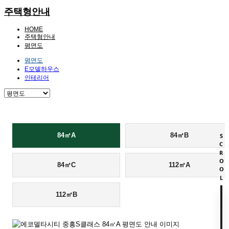
주택형안내
HOME
주택형안내
평면도
평면도
E모델하우스
인테리어
84㎡A
84㎡B
SCROOL
84㎡C
112㎡A
112㎡B