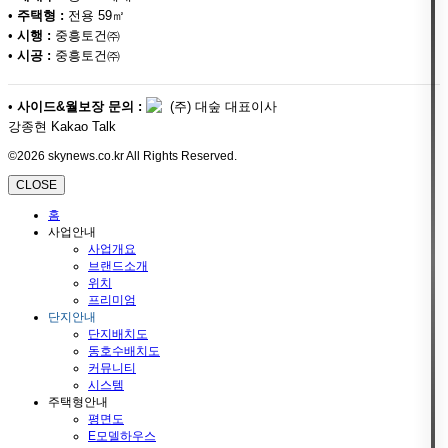
•
주택형 :
전용 59㎡
•
시행 :
중흥토건㈜
•
시공 :
중흥토건㈜
•
사이드&월보장 문의 :
(주) 대숲 대표이사
강종현 Kakao Talk
©2026 skynews.co.kr All Rights Reserved.
CLOSE
홈
사업안내
사업개요
브랜드소개
위치
프리미엄
단지안내
단지배치도
동호수배치도
커뮤니티
시스템
주택형안내
평면도
E모델하우스