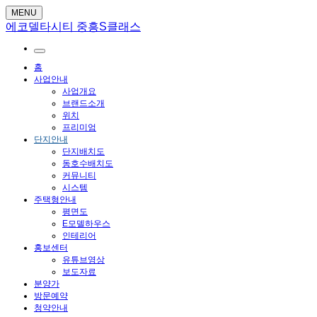
MENU
에코델타시티 중흥S클래스
홈
사업안내
사업개요
브랜드소개
위치
프리미엄
단지안내
단지배치도
동호수배치도
커뮤니티
시스템
주택형안내
평면도
E모델하우스
인테리어
홍보센터
유튜브영상
보도자료
분양가
방문예약
청약안내