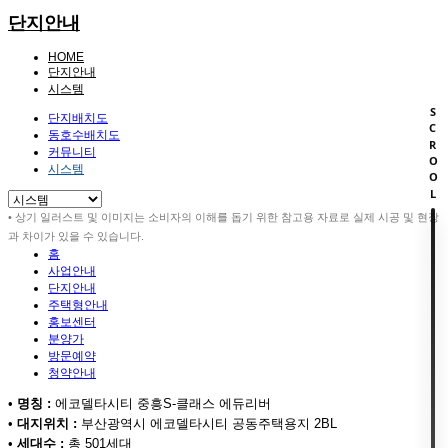
단지안내
HOME
단지안내
시스템
SCROOL
단지배치도
동호수배치도
커뮤니티
시스템
• 상기 일러스트 및 이미지는 소비자의 이해를 돕기 위한 참고용 자료로 실제 시공 및 현장
과 차이가 있을 수 있습니다.
홈
사업안내
단지안내
주택형안내
홍보센터
분양가
방문예약
청약안내
•
명칭 :
에코델타시티 중흥S-클래스 에듀리버
•
대지위치 :
부산광역시 에코델타시티 공동주택용지 2BL
•
세대수 :
총 501세대