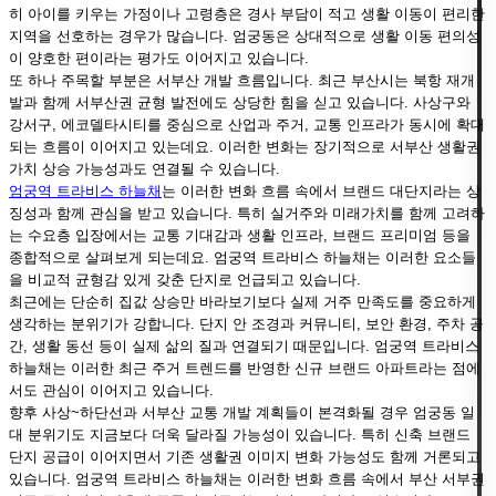
히 아이를 키우는 가정이나 고령층은 경사 부담이 적고 생활 이동이 편리한
지역을 선호하는 경우가 많습니다. 엄궁동은 상대적으로 생활 이동 편의성
이 양호한 편이라는 평가도 이어지고 있습니다.
또 하나 주목할 부분은 서부산 개발 흐름입니다. 최근 부산시는 북항 재개
발과 함께 서부산권 균형 발전에도 상당한 힘을 싣고 있습니다. 사상구와
강서구, 에코델타시티를 중심으로 산업과 주거, 교통 인프라가 동시에 확대
되는 흐름이 이어지고 있는데요. 이러한 변화는 장기적으로 서부산 생활권
가치 상승 가능성과도 연결될 수 있습니다.
엄궁역 트라비스 하늘채
는 이러한 변화 흐름 속에서 브랜드 대단지라는 상
징성과 함께 관심을 받고 있습니다. 특히 실거주와 미래가치를 함께 고려하
는 수요층 입장에서는 교통 기대감과 생활 인프라, 브랜드 프리미엄 등을
종합적으로 살펴보게 되는데요. 엄궁역 트라비스 하늘채는 이러한 요소들
을 비교적 균형감 있게 갖춘 단지로 언급되고 있습니다.
최근에는 단순히 집값 상승만 바라보기보다 실제 거주 만족도를 중요하게
생각하는 분위기가 강합니다. 단지 안 조경과 커뮤니티, 보안 환경, 주차 공
간, 생활 동선 등이 실제 삶의 질과 연결되기 때문입니다. 엄궁역 트라비스
하늘채는 이러한 최근 주거 트렌드를 반영한 신규 브랜드 아파트라는 점에
서도 관심이 이어지고 있습니다.
향후 사상~하단선과 서부산 교통 개발 계획들이 본격화될 경우 엄궁동 일
대 분위기도 지금보다 더욱 달라질 가능성이 있습니다. 특히 신축 브랜드
단지 공급이 이어지면서 기존 생활권 이미지 변화 가능성도 함께 거론되고
있습니다. 엄궁역 트라비스 하늘채는 이러한 변화 흐름 속에서 부산 서부권