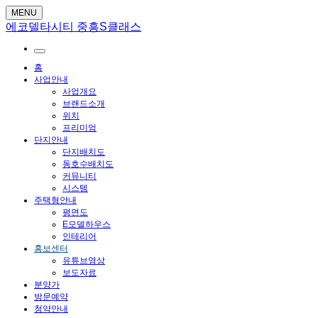
MENU
에코델타시티 중흥S클래스
홈
사업안내
사업개요
브랜드소개
위치
프리미엄
단지안내
단지배치도
동호수배치도
커뮤니티
시스템
주택형안내
평면도
E모델하우스
인테리어
홍보센터
유튜브영상
보도자료
분양가
방문예약
청약안내