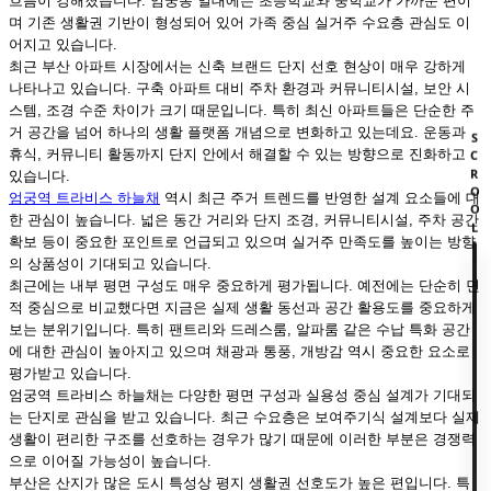
흐름이 강해졌습니다. 엄궁동 일대에는 초등학교와 중학교가 가까운 편이
며 기존 생활권 기반이 형성되어 있어 가족 중심 실거주 수요층 관심도 이
어지고 있습니다.
최근 부산 아파트 시장에서는 신축 브랜드 단지 선호 현상이 매우 강하게
나타나고 있습니다. 구축 아파트 대비 주차 환경과 커뮤니티시설, 보안 시
스템, 조경 수준 차이가 크기 때문입니다. 특히 최신 아파트들은 단순한 주
거 공간을 넘어 하나의 생활 플랫폼 개념으로 변화하고 있는데요. 운동과
SCROOL
휴식, 커뮤니티 활동까지 단지 안에서 해결할 수 있는 방향으로 진화하고
있습니다.
엄궁역 트라비스 하늘채
역시 최근 주거 트렌드를 반영한 설계 요소들에 대
한 관심이 높습니다. 넓은 동간 거리와 단지 조경, 커뮤니티시설, 주차 공간
확보 등이 중요한 포인트로 언급되고 있으며 실거주 만족도를 높이는 방향
의 상품성이 기대되고 있습니다.
최근에는 내부 평면 구성도 매우 중요하게 평가됩니다. 예전에는 단순히 면
적 중심으로 비교했다면 지금은 실제 생활 동선과 공간 활용도를 중요하게
보는 분위기입니다. 특히 팬트리와 드레스룸, 알파룸 같은 수납 특화 공간
에 대한 관심이 높아지고 있으며 채광과 통풍, 개방감 역시 중요한 요소로
평가받고 있습니다.
엄궁역 트라비스 하늘채는 다양한 평면 구성과 실용성 중심 설계가 기대되
는 단지로 관심을 받고 있습니다. 최근 수요층은 보여주기식 설계보다 실제
생활이 편리한 구조를 선호하는 경우가 많기 때문에 이러한 부분은 경쟁력
으로 이어질 가능성이 높습니다.
부산은 산지가 많은 도시 특성상 평지 생활권 선호도가 높은 편입니다. 특