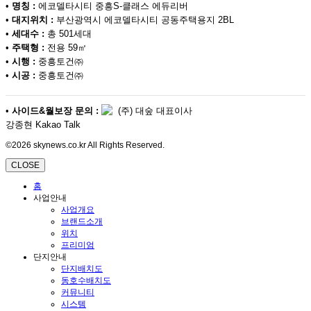
•
명칭 :
에코델타시티 중흥S-클래스 에듀리버
•
대지위치 :
부산광역시 에코델타시티 공동주택용지 2BL
•
세대수 :
총 501세대
•
주택형 :
전용 59㎡
•
시행 :
중흥토건㈜
•
시공 :
중흥토건㈜
•
사이드&월보장 문의 :
(주) 대숲 대표이사
강종현 Kakao Talk
©2026 skynews.co.kr All Rights Reserved.
CLOSE
홈
사업안내
사업개요
브랜드소개
위치
프리미엄
단지안내
단지배치도
동호수배치도
커뮤니티
시스템